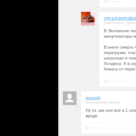
Ответить
УРА БЛОКИРОВКА 
|
FallenThinker
Зрите
В Экспансии лю
амортизаторы м
В книге смерть 
перегрузки, пло
насколько я по
Холдена. А в с
Алекса от перег
Ответить
Igarun94
Заслуженный зритель
Ну хз, как они всё в 1 с
вроде.
Ответить