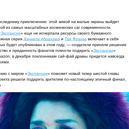
последнему приключению: этой зимой на малые экраны выйдет
ой из самых масштабных космических саг современности.
«
Экспансия
» еще не исчерпала ресурсы своего бумажного
ижная серия
Дэниела Абрахама
и
Тая Франка
включает в себя
рых будет опубликован в этом году, — создатели приняли решение
рство и преданность фанатов помогли подарить «
Экспансии
»
mazon, в декабре поклонникам сай-фай драмы придется навсегда
оями.
анию с миром «
Экспансии
» поможет новый тизер шестой главы.
роекта решили подарить зрителям по-настоящему эпичный финал,
.