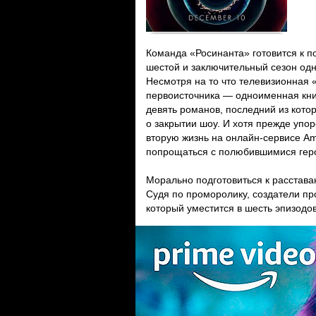
Команда «Росинанта» готовится к 
шестой и заключительный сезон одн
Несмотря на то что телевизионная 
первоисточника — одноименная кн
девять романов, последний из кото
о закрытии шоу. И хотя прежде упо
вторую жизнь на онлайн-сервисе A
попрощаться с полюбившимися гер
Морально подготовиться к расстав
Судя по проморолику, создатели п
который уместится в шесть эпизодов