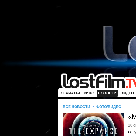
СЕРИАЛЫ
КИНО
НОВОСТИ
ВИДЕО
ВСЕ НОВОСТИ
ФОТО/ВИДЕО
«М
20 о
Озву