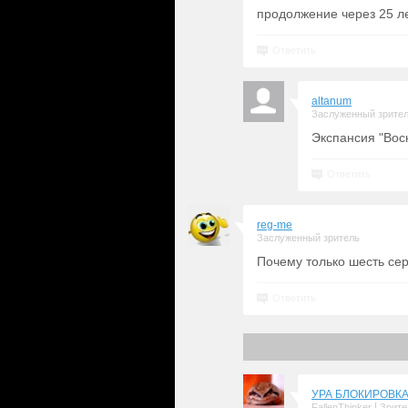
продолжение через 25 л
Ответить
altanum
Заслуженный зрите
Экспансия "Вос
Ответить
reg-me
Заслуженный зритель
Почему только шесть се
Ответить
УРА БЛОКИРОВКА 
|
FallenThinker
Зрите