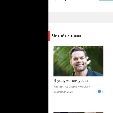
Читайте также
В услужении у зла
Кастинг сериала «Асока»
13 апреля 2023
8