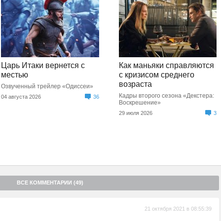
Царь Итаки вернется с
Как маньяки справляются
местью
с кризисом среднего
возраста
Озвученный трейлер «Одиссеи»
Кадры второго сезона «Декстера:
04 августа 2026
36
Воскрешение»
29 июля 2026
3
ВСЕ КОММЕНТАРИИ (49)
21 октября 2021 в 08:55:39