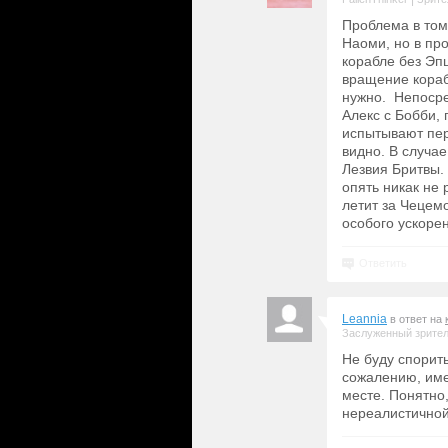
Проблема в том,
Наоми, но в пр
корабле без Эпш
вращение корабл
нужно. Непосре
Алекс с Бобби, 
испытывают пер
видно. В случа
Лезвия Бритвы.
опять никак не 
летит за Чецем
особого ускорени
Ответить
Leannia
в ответ на
Заслуженный зрите
Не буду спорить
сожалению, име
месте. Понятно,
нереалистичной 