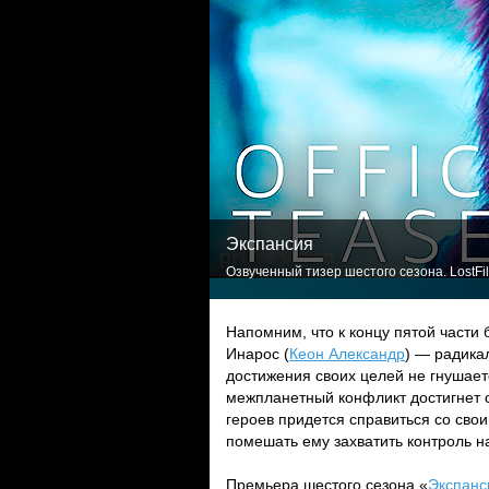
Экспансия
Озвученный тизер шестого сезона. LostFi
Напомним, что к концу пятой части
Инарос (
Кеон Александр
) — радика
достижения своих целей не гнушает
межпланетный конфликт достигнет с
героев придется справиться со сво
помешать ему захватить контроль н
Премьера шестого сезона «
Экспанс