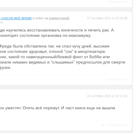
Пожаловаться
спасли моё время
в ответ на
комментарий
27 октября 2021 в 13:10:48
ль
ди научились восстанавливать конечности и лечить рак. А
ониторят состояние организма по-максимуму.
Фреда была обставлена так: не спал кучу дней, высокие
хое состояние здоровья, плохой "сок" в амортизаторе.
мню, какой-то навигационный/боевой финт от Бобби или
ериале никаких видимых и "слышимых" предпосылок для смерти
рузок.
Пожаловаться
21 октября 2021 в 12:12:15
езон уместят. Опять всё порежут. И ласт книга еще не вышла
|
Пожаловаться