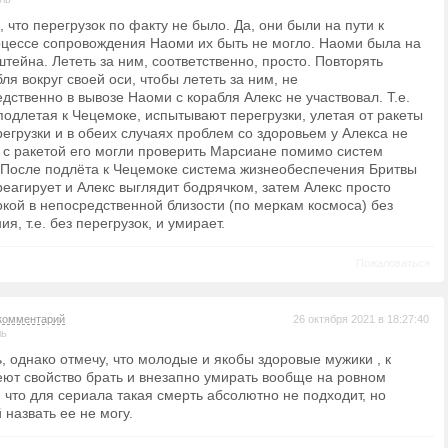
 что перегрузок по факту не было. Да, они были на пути к
оцессе сопровождения Наоми их быть не могло. Наоми была на
тейна. Лететь за ним, соответственно, просто. Повторять
я вокруг своей оси, чтобы лететь за ним, не
дственно в вывозе Наоми с корабля Алекс не участвовал. Т.е.
подлетая к Чецемоке, испытывают перегрузки, улетая от ракеты
егрузки и в обеих случаях проблем со здоровьем у Алекса не
е с ракетой его могли проверить Марсиане помимо систем
 После подлёта к Чецемоке система жизнеобеспечения Бритвы
реагирует и Алекс выглядит бодрячком, затем Алекс просто
окой в непосредственной близости (по меркам космоса) без
я, т.е. без перегрузок, и умирает.
Пожаловаться
комментарий
26 октября 2021 в 18:27:40
ль
, однако отмечу, что молодые и якобы здоровые мужики , к
ют свойство брать и внезапно умирать вообще на ровном
 что для сериала такая смерть абсолютно не подходит, но
назвать ее не могу.