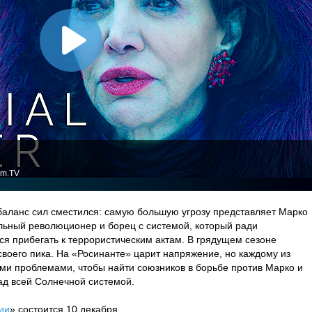
lm.TV
 баланс сил сместился: самую большую угрозу представляет Марко
льный революционер и борец с системой, который ради
ся прибегать к террористическим актам. В грядущем сезоне
воего пика. На «Росинанте» царит напряжение, но каждому из
ими проблемами, чтобы найти союзников в борьбе против Марко и
ад всей Солнечной системой.
ии
» состоится 10 декабря.