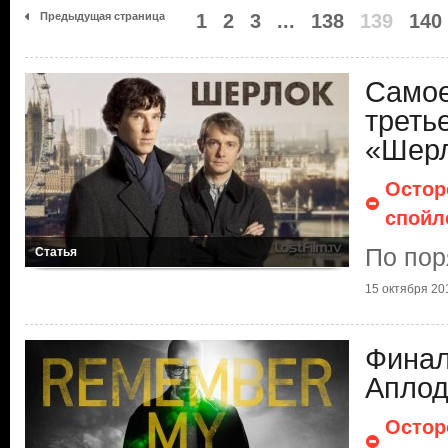
Предыдущая страница
1
2
3
...
138
139
140
Самое
треть
«Шер
Остор
спойл
По пор
Статья
15 октября 201
Финал
Аплод
Остор