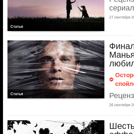
сериал
27 сентября 20
Статья
Финал
Манья
люби
Остор
спойл
Реценз
Статья
26 сентября 20
Шесть