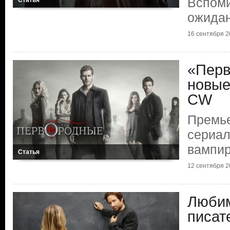
Вспоми
Статья
ожидан
16 сентября 20
«Пер
новые
CW
Премь
сериал
вампи
Статья
12 сентября 20
Люби
писат