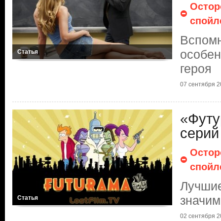
Остор
спойл
Вспомн
особен
Статья
героя
07 сентября 20
«Футу
серий
Остор
спойл
Лучшие
значим
Статья
02 сентября 20