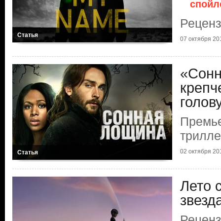
спойл
Рецен
Статья
07 октября 201
«Сонн
крепч
голову
Премье
трилле
02 октября 201
Статья
Лето 
звезд
Реценз