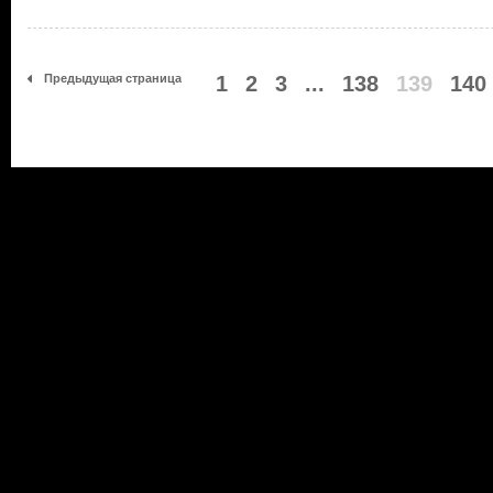
Предыдущая страница
1
2
3
...
138
139
140