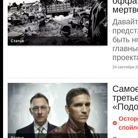
оффа
мертв
Давайт
предст
быть н
Статья
главны
проект
24 сентября 20
Самое
треть
«Подо
Остор
спойл