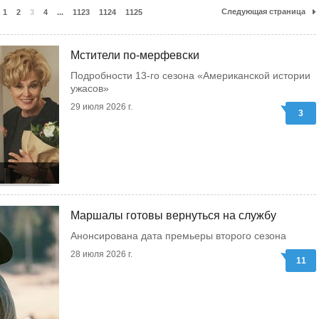
Следующая страница
1
2
3
4
...
1123
1124
1125
Мстители по-мерфевски
Подробности 13-го сезона «Американской истории
ужасов»
29 июля 2026 г.
3
Маршалы готовы вернуться на службу
Анонсирована дата премьеры второго сезона
28 июля 2026 г.
11