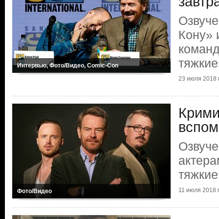
завтр
Озвуче
Кону» 
команд
тяжкие
Интервью, Фото/Видео, Comic-Con
23 июля 2018 г
Крими
вспом
Озвуче
актера
тяжкие
11 июля 2018 г
Фото/Видео