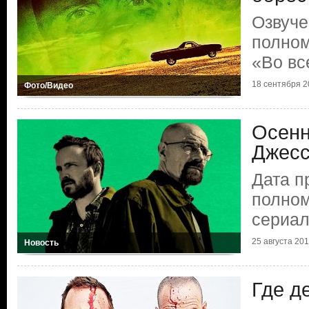
Озвуче
полном
«Во вс
18 сентября 20
Фото/Видео
Осен
Джесс
Дата 
полном
сериал
25 августа 2019
Новость
Где д