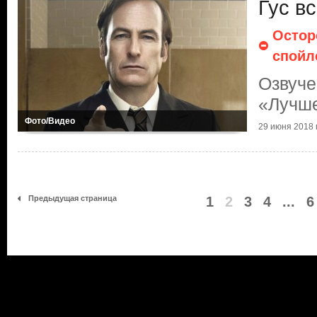
Гус в
Остор
спойл
Озвуче
«Лучше
Фото/Видео
29 июня 2018 г
Предыдущая страница
1
2
3
4
...
6