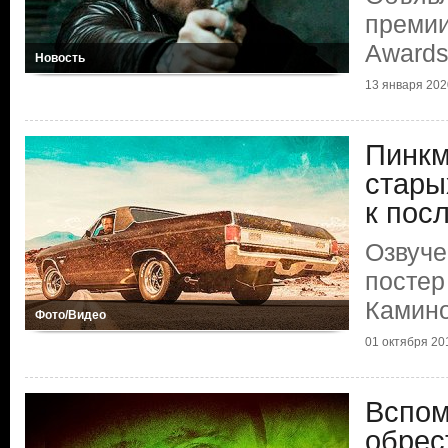
премии 
Award
Новость
13 января 2020
Пинкм
стары
к пос
Озвуче
постер
Камин
Фото/Видео
01 октября 201
Вспом
обрес