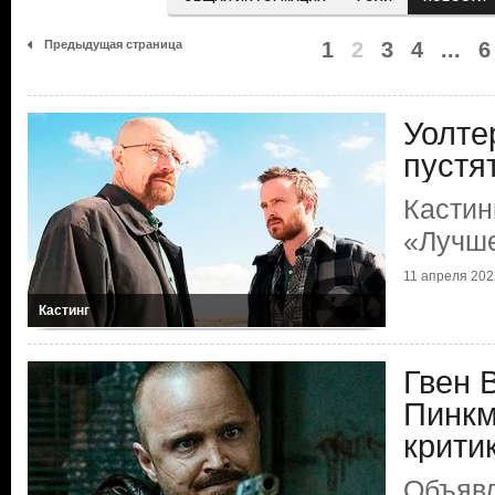
Предыдущая страница
1
2
3
4
...
6
Уолте
пустя
Кастин
«Лучше
11 апреля 2022
Кастинг
Гвен 
Пинкм
крити
Объяв