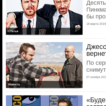
Десять
Пинкма
бы про
18 марта 2019 
Статья
Джесс
верне
По сер
сниму
07 ноября 2018
Новость
«Буде