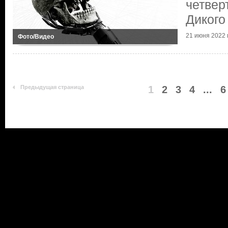
четвер
Дикого
21 июня 2022 г
Фото/Видео
Предыдущая страница
1
2
3
4
...
6