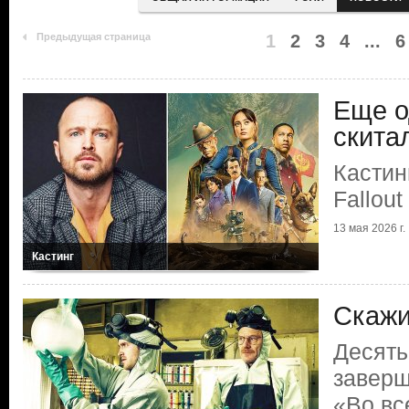
Предыдущая страница
1
2
3
4
...
6
Еще о
скита
Кастин
Fallout
13 мая 2026 г.
Кастинг
Скажи
Десять
заверш
«Во вс