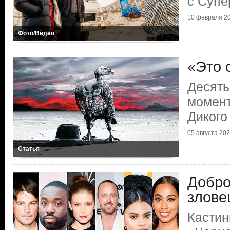
с Супе
10 февраля 20
Фото/Видео
«Это 
Десять
момент
Дикого
05 августа 2022
Статья
Добро
злове
Кастин