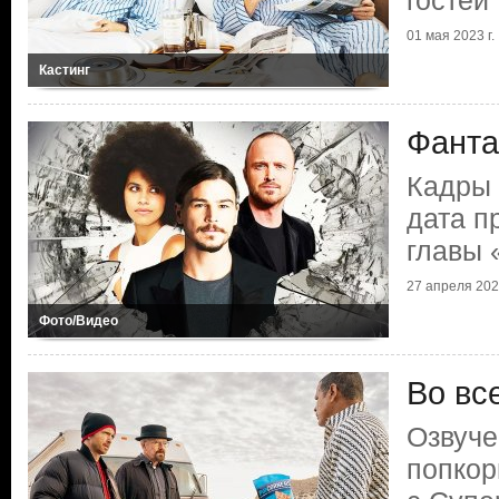
гостей
01 мая 2023 г.
Кастинг
Фанта
Кадры 
дата п
главы 
27 апреля 2023
Фото/Видео
Во вс
Озвуче
попкор