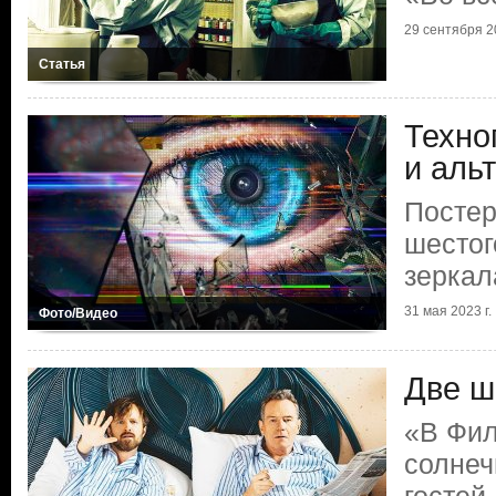
29 сентября 20
Статья
Техно
и аль
Постер
шестог
зеркал
31 мая 2023 г.
Фото/Видео
Две ш
«В Фил
солнеч