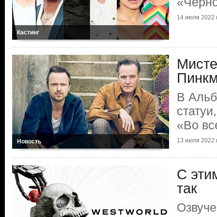
«Черно
14 июля 2022 г
Кастинг
Мисте
Пинкм
В Альб
статуи
«Во вс
13 июля 2022 г
Новость
С эти
так
Озвуче