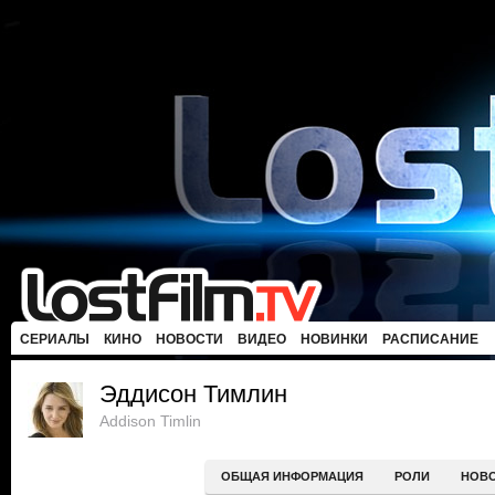
СЕРИАЛЫ
КИНО
НОВОСТИ
ВИДЕО
НОВИНКИ
РАСПИСАНИЕ
Эддисон Тимлин
Addison Timlin
ОБЩАЯ ИНФОРМАЦИЯ
РОЛИ
НОВ