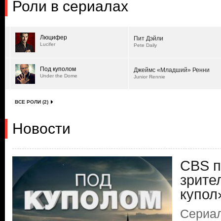
Роли в сериалах
Люцифер
Пит Дэйли
Lucifer
Pete Daily
Под куполом
Джеймс «Младший» Ренни
Under the Dome
Junior Rennie
ВСЕ РОЛИ (2)
Новости
CBS п
зрите
купол
Сериал