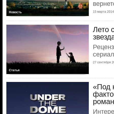
вернет
15 марта 2014 
Новость
Лето 
звезд
Реценз
сериал
27 сентября 20
Статья
«Под 
факто
роман
Интере