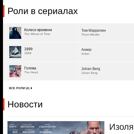
Роли в сериалах
Колесо времени
Том Мэррилин
The Wheel of Time
Thom Merrilin
1899
Анкер
1899
Anker
Голова
Johan Berg
The Head
Johan Berg
ВСЕ РОЛИ (4)
Новости
Изоля