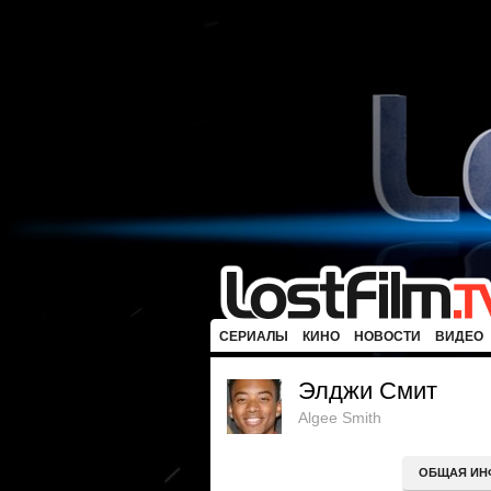
СЕРИАЛЫ
КИНО
НОВОСТИ
ВИДЕО
Элджи Смит
Algee Smith
ОБЩАЯ ИН