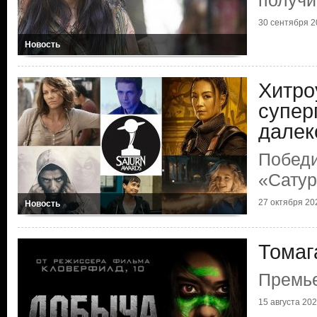
получи
30 сентября 20
Новость
Хитро
супер
далек
Победи
«Сату
27 октября 202
Новость
Томаг
Премь
15 августа 2022