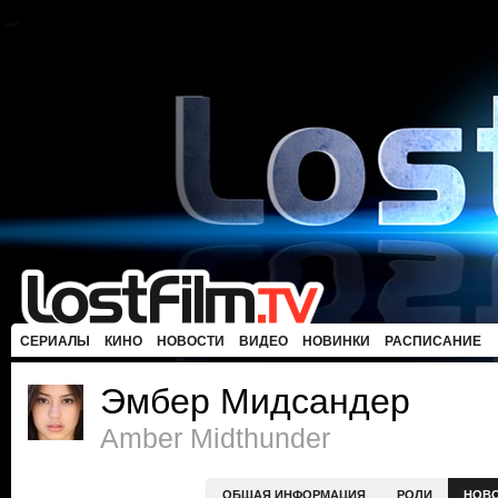
СЕРИАЛЫ
КИНО
НОВОСТИ
ВИДЕО
НОВИНКИ
РАСПИСАНИЕ
Эмбер Мидсандер
Amber Midthunder
ОБЩАЯ ИНФОРМАЦИЯ
РОЛИ
НОВ