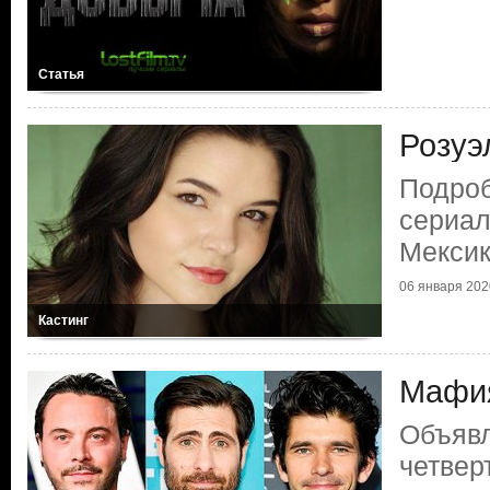
Статья
Розуэ
Подроб
сериал
Мекси
06 января 2020
Кастинг
Мафия
Объявл
четвер