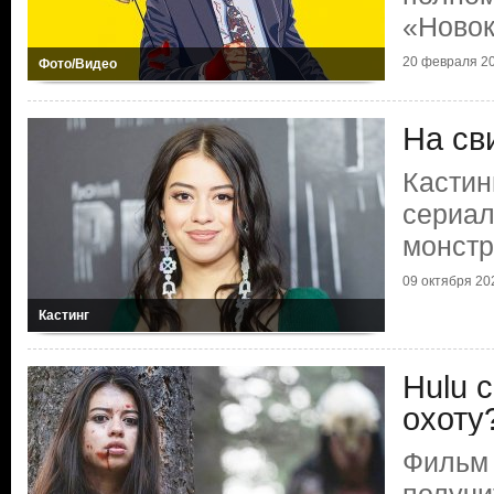
«Ново
20 февраля 20
Фото/Видео
На св
Кастин
сериал
монстр
09 октября 202
Кастинг
Hulu 
охоту
Фильм