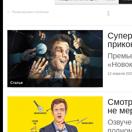
Предыдущая страница
1
Супер
прико
Премь
«Ново
12 апреля 2025
Статья
Смотр
не ме
Озвуче
полно