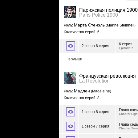
Парижская полиция 1900
Paris Police 1900
Марта Стенэль
Роль:
(Marthe Steinheil)
Количество серий: 6
6 серия
2 сезон 6 серия
Episode 6
…БОЛЬШЕ
Французская революция
La Révolution
Мадлен
Роль:
(Madeleine)
Количество серий: 8
Глава вос
1 сезон 8 серия
Chapter Eigh
Глава сед
1 сезон 7 серия
Chapter Sev