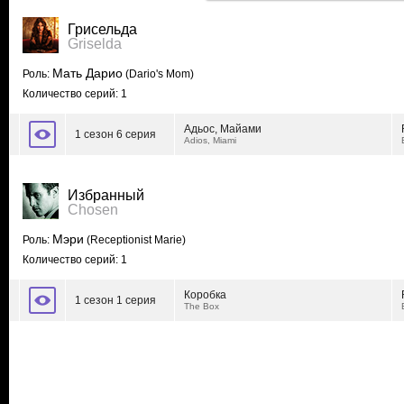
Грисельда
Griselda
Мать Дарио
Роль:
(Dario's Mom)
Количество серий: 1
Адьос, Майами
1 сезон 6 серия
Adios, Miami
Избранный
Chosen
Мэри
Роль:
(Receptionist Marie)
Количество серий: 1
Коробка
1 сезон 1 серия
The Box