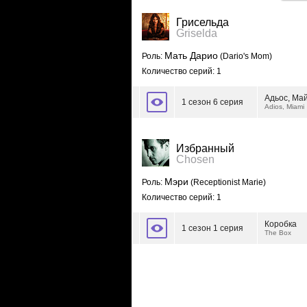
Грисельда
Griselda
Мать Дарио
Роль:
(Dario's Mom)
Количество серий: 1
Адьос, Ма
1 сезон 6 серия
Adios, Miami
Избранный
Chosen
Мэри
Роль:
(Receptionist Marie)
Количество серий: 1
Коробка
1 сезон 1 серия
The Box