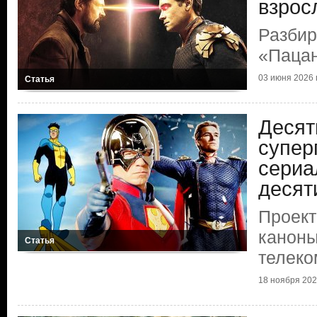
взрос
Разбир
«Паца
03 июня 2026 г
Статья
Десят
супер
сериа
десят
Проект
каноны
Статья
телеко
18 ноября 2025