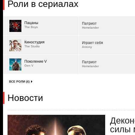
Роли в сериалах
Пацаны
Патриот
The Boys
Homelander
Киностудия
Играет себя
The Studio
Antony
Поколение V
Патриот
Gen V
Homelander
ВСЕ РОЛИ (4)
Новости
Декон
силы 