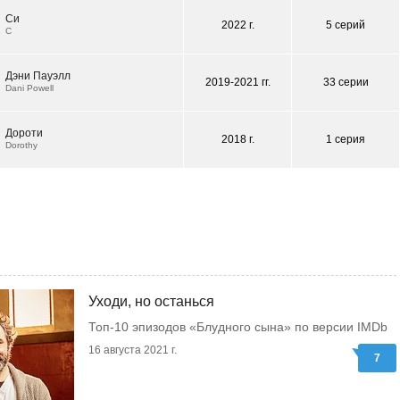
Си
2022 г.
5 серий
C
Дэни Пауэлл
2019-2021 гг.
33 серии
Dani Powell
Дороти
2018 г.
1 серия
Dorothy
Уходи, но останься
Топ-10 эпизодов «Блудного сына» по версии IMDb
16 августа 2021 г.
7