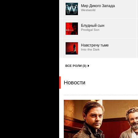
Мир Дикого Запада
Westworld
Блудный сын
Prodigal Son
Навстречу тьме
Into the Dark
ВСЕ РОЛИ (3)
Новости