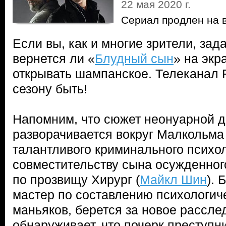
22 мая 2020 г.
Сериал продлен на 
Если вы, как и многие зрители, зад
вернется ли «
Блудный сын
» на экр
открывать шампанское. Телеканал 
сезону быть!
Напомним, что сюжет неонуарной 
разворачивается вокруг Малкольма 
талантливого криминального психол
совместительству сына осужденног
по прозвищу Хирург (
Майкл Шин
). 
мастер по составлению психологич
маньяков, берется за новое рассле
обнаруживает, что почерк преступ