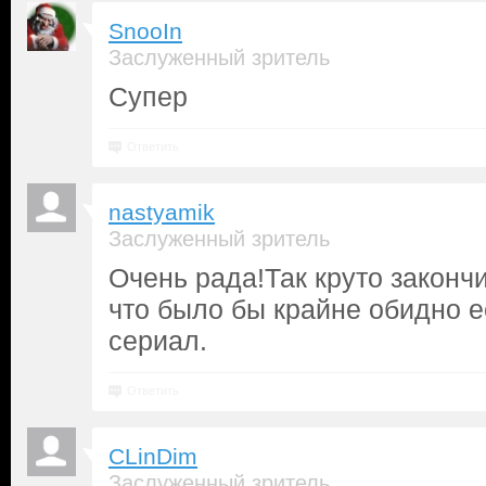
SnooIn
Заслуженный зритель
Супер
Ответить
nastyamik
Заслуженный зритель
Очень рада!Так круто законч
что было бы крайне обидно 
сериал.
Ответить
CLinDim
Заслуженный зритель