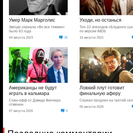
Умер Марк Марголис
Уходи, но останься
Звезде сериала «Во все тяжкие»
Топ-10 эпизодов «Блудного сы
было 83 года
по версии IMDb
04 августа 2023
35
16 августа 2021
Американцы не будут
Ловкий плут готовит
играть в кальмара
финальную аферу
Спин-офф от Дэвида Финчера
Сериал продлен на третий сез
отменен
05 августа 2026
07 августа 2026
6