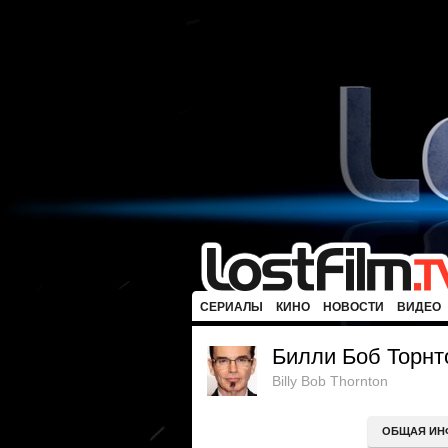
СЕРИАЛЫ
КИНО
НОВОСТИ
ВИДЕО
Билли Боб Торнт
Billy Bob Thornton
ОБЩАЯ ИН