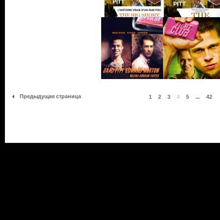
Предыдущая страница
1
2
3
4
5
...
42