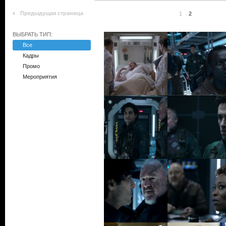
Предыдущая страница
1
2
ВЫБРАТЬ ТИП:
Все
Кадры
Промо
Мероприятия