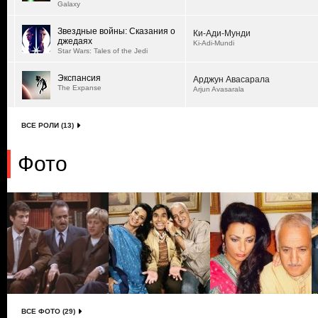
Galaxy
Звездные войны: Сказания о
Ки-Ади-Мунди
джедаях
Ki-Adi-Mundi
Star Wars: Tales of the Jedi
Экспансия
Арджун Авасарала
The Expanse
Arjun Avasarala
ВСЕ РОЛИ (13)
Фото
ВСЕ ФОТО (29)