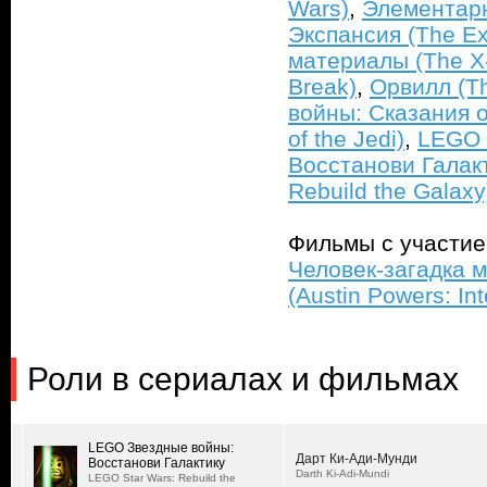
Wars)
,
Элементарн
Экспансия (The E
материалы (The X-
Break)
,
Орвилл (Th
войны: Сказания о
of the Jedi)
,
LEGO 
Восстанови Галакт
Rebuild the Galaxy
Фильмы с участи
Человек-загадка 
(Austin Powers: In
Роли в сериалах и фильмах
LEGO Звездные войны:
Дарт Ки-Ади-Мунди
Восстанови Галактику
Darth Ki-Adi-Mundi
LEGO Star Wars: Rebuild the