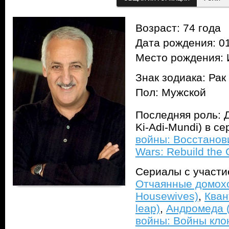
Возраст: 74 года
Дата рождения: 01
Место рождения: 
Знак зодиака: Рак
Пол: Мужской
Последняя роль: 
Ki-Adi-Mundi) в с
войны: Восстанов
Wars: Rebuild the 
Сериалы с участ
Отчаянные домохо
Housewives)
,
Кван
leap)
,
Андромеда 
войны: Войны клон