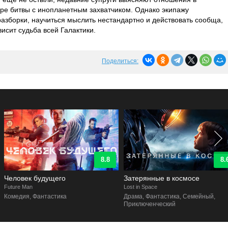
аре битвы с инопланетным захватчиком. Однако экипажу
азборки, научиться мыслить нестандартно и действовать сообща,
исит судьба всей Галактики.
Поделиться:
8.8
8.6
Человек будущего
Затерянные в космосе
uture Man
Lost in Space
Комедия, Фантастика
Драма, Фантастика, Семейный,
Приключенческий