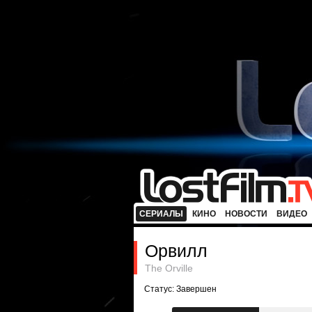
СЕРИАЛЫ
КИНО
НОВОСТИ
ВИДЕО
Орвилл
The Orville
Статус: Завершен