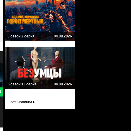
3 сезон 2 серия
04.08.2026
5 сезон 13 серия
04.08.2026
6.8
8
Пандора
Звездный путь: Пикар
ВСЕ НОВИНКИ
Pandora
Star Trek: Picard
Фантастика, Боевик
Драма, Фантастика