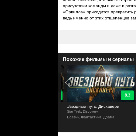
присутствии команды и даже в разг
«Орвилла» приходится прекратить р
ведь именно от этих отщепенцев зав
Похожие фильмы и сериалы
9.3
8.3
нты Щ.И.Т.
Звездный путь: Дискавери
s of S.H.I.E.L.D.
Star Trek: Discovery
F
астика, Комиксы, Драма, Боевик
Боевик, Фантастика, Драма