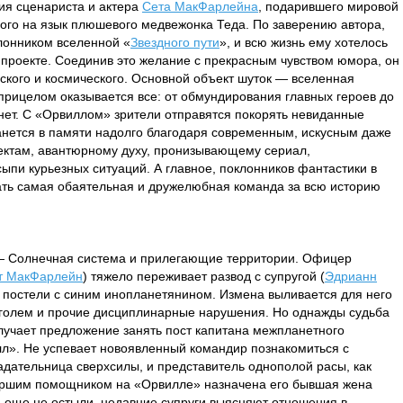
я сценариста и актера
Сета МакФарлейна
, подарившего мировой
ого на язык плюшевого медвежонка Теда. По заверению автора,
лонником вселенной «
Звездного пути
», и всю жизнь ему хотелось
проекте. Соединив это желание с прекрасным чувством юмора, он
кого и космического. Основной объект шуток — вселенная
рицелом оказывается все: от обмундирования главных героев до
нет. С «Орвиллом» зрители отправятся покорять невиданные
анется в памяти надолго благодаря современным, искусным даже
ктам, авантюрному духу, пронизывающему сериал,
сыпи курьезных ситуаций. А главное, поклонников фантастики в
ать самая обаятельная и дружелюбная команда за всю историю
— Солнечная система и прилегающие территории. Офицер
т МакФарлейн
) тяжело переживает развод с супругой (
Эдрианн
 в постели с синим инопланетянином. Измена выливается для него
оголем и прочие дисциплинарные нарушения. Но однажды судьба
лучает предложение занять пост капитана межпланетного
лл». Не успевает новоявленный командир познакомиться с
ладательница сверхсилы, и представитель однополой расы, как
аршим помощником на «Орвилле» назначена его бывшая жена
и еще не остыли, недавние супруги выясняют отношения в