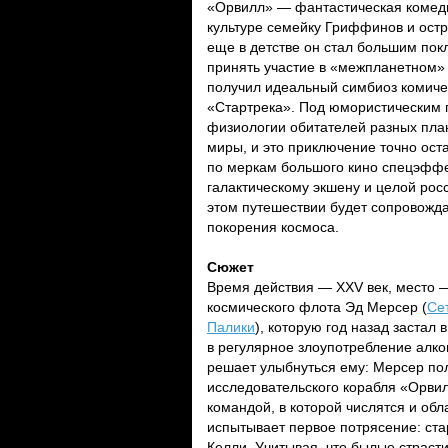
«Орвилл» — фантастическая комеди
культуре семейку Гриффинов и остр
еще в детстве он стал большим пок
принять участие в «межпланетном» 
получил идеальный симбиоз комичес
«Стартрека». Под юмористическим п
физиологии обитателей разных пла
миры, и это приключение точно ост
по меркам большого кино спецэффе
галактическому экшену и целой рос
этом путешествии будет сопровожд
покорения космоса.
Сюжет
Время действия — XXV век, место 
космического флота Эд Мерсер (
Се
Палики
), которую год назад застал
в регулярное злоупотребление алк
решает улыбнуться ему: Мерсер по
исследовательского корабля «Орви
командой, в которой числятся и об
испытывает первое потрясение: ст
Келли. Учитывая, что былые страст