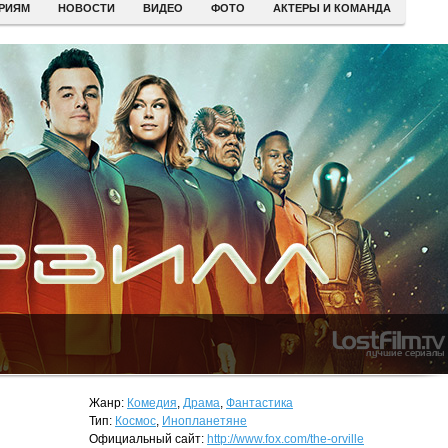
ЕРИЯМ
НОВОСТИ
ВИДЕО
ФОТО
АКТЕРЫ И КОМАНДА
Жанр:
Комедия
,
Драма
,
Фантастика
Тип:
Космос
,
Инопланетяне
Официальный сайт:
http://www.fox.com/the-orville