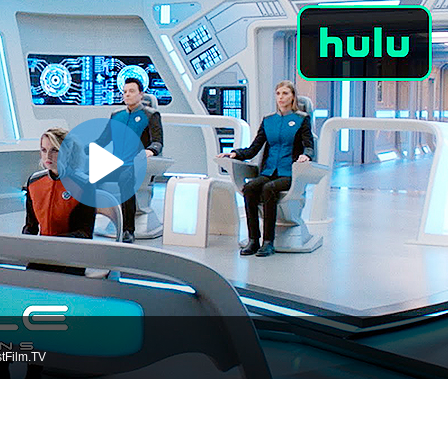
tFilm.TV