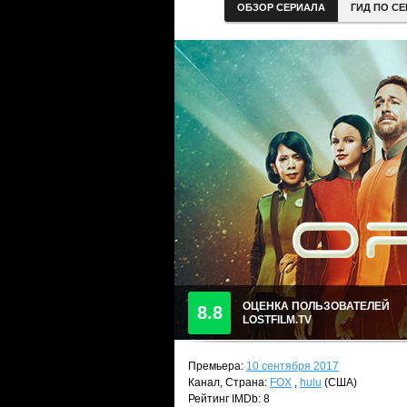
ОБЗОР СЕРИАЛА
ГИД ПО С
ОЦЕНКА ПОЛЬЗОВАТЕЛЕЙ
8.8
LOSTFILM.TV
Премьера:
10 сентября 2017
Канал, Страна:
FOX
,
hulu
(США)
Рейтинг IMDb: 8