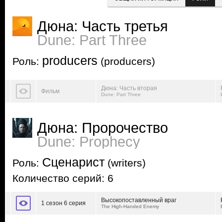
Дюна: Часть третья
Dune: Part Three
producers
Роль:
(producers)
Дюна: Часть вторая
Фильм
Dune: Part Three
Дюна: Пророчество
Dune: Prophecy
Сценарист
Роль:
(writers)
Количество серий: 6
Высокопоставленный враг
1 сезон 6 серия
The High-Handed Enemy