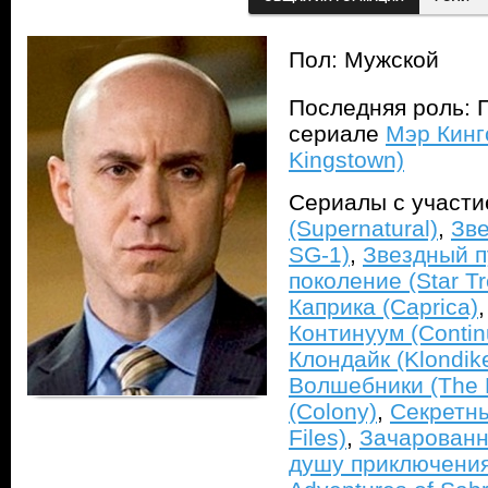
Пол: Мужской
Последняя роль: П
сериале
Мэр Кинг
Kingstown)
Сериалы с участ
(Supernatural)
,
Зве
SG-1)
,
Звездный 
поколение (Star Tr
Каприка (Caprica)
Континуум (Conti
Клондайк (Klondik
Волшебники (The 
(Colony)
,
Секретны
Files)
,
Зачарованн
душу приключения