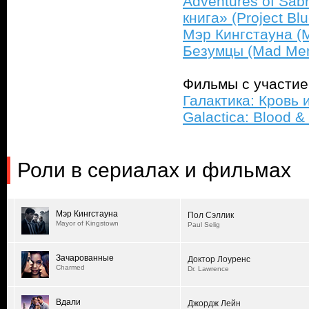
Adventures of Sabr
книга» (Project Bl
Мэр Кингстауна (M
Безумцы (Mad Me
Фильмы с участи
Галактика: Кровь и
Galactica: Blood 
Роли в сериалах и фильмах
Мэр Кингстауна
Пол Сэллик
Mayor of Kingstown
Paul Selig
Зачарованные
Доктор Лоуренс
Charmed
Dr. Lawrence
Вдали
Джордж Лейн