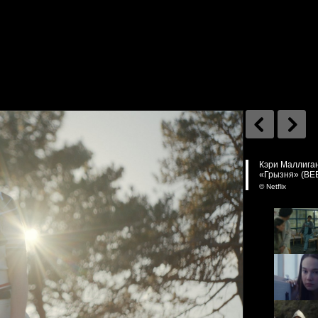
Кэри Маллиган
«Грызня» (BE
© Netflix