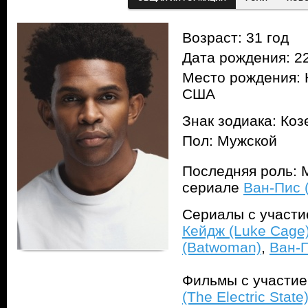
Возраст: 31 год
Дата рождения: 22
Место рождения: 
США
Знак зодиака: Коз
Пол: Мужской
Последняя роль: М
сериале
Ван-Пис 
Сериалы с участ
Кейдж (Luke Cage
(Batwoman)
,
Ван-П
Фильмы с участи
(The Electric State