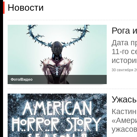
Новости
Рога 
Дата п
11-го 
истори
30 сентября 20
Фото/Видео
Ужасы
Кастин
«Амери
ужасо