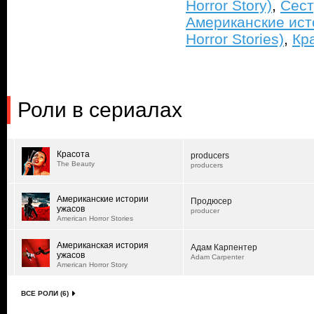
Horror Story)
,
Сест
Американские ист
Horror Stories)
,
Кр
Роли в сериалах
Красота
producers
The Beauty
producers
Американские истории
Продюсер
ужасов
producer
American Horror Stories
Американская история
Адам Карпентер
ужасов
Adam Carpenter
American Horror Story
ВСЕ РОЛИ (6)