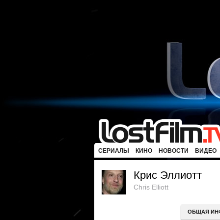
СЕРИАЛЫ
КИНО
НОВОСТИ
ВИДЕО
Крис Эллиотт
Chris Elliott
ОБЩАЯ ИН