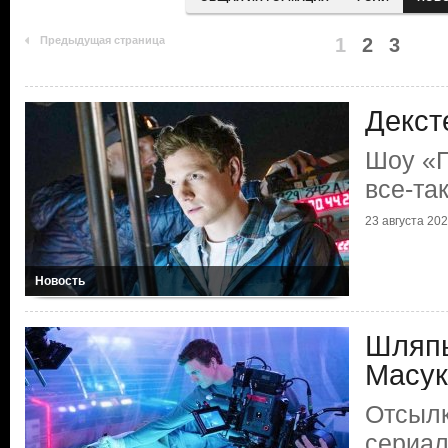
Предыдущая страница
1
2
3
Декст
Шоу «П
все-та
23 августа 2025
Новость
Шляпы
Масук
Отсылк
сериал