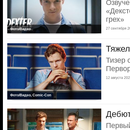
Озвуче
«Декст
грех»
27 сентября 20
Фото/Видео
Тяжел
Тизер 
Первор
12 августа 2024
Фото/Видео, Comic-Con
Дебют
Первый