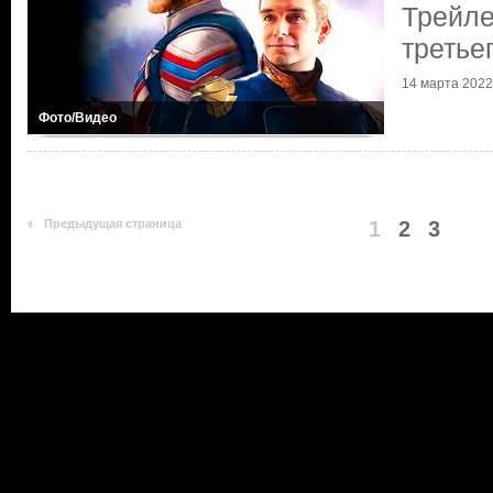
Трейле
третье
14 марта 2022 
Фото/Видео
Предыдущая страница
1
2
3