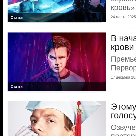
кровь»
24 марта 2025 
Статья
В нач
крови
Премье
Первор
17 декабря 202
Статья
Этому
голос
Озвуче