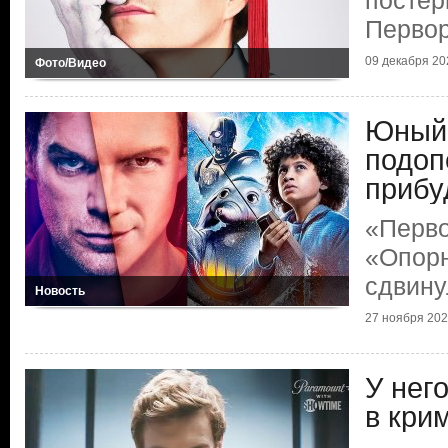
постер
Первор
09 декабря 202
Фото/Видео
Юный 
подоп
прибу
«Перво
«Опор
сдвину
Новость
27 ноября 2024
У нег
в кри