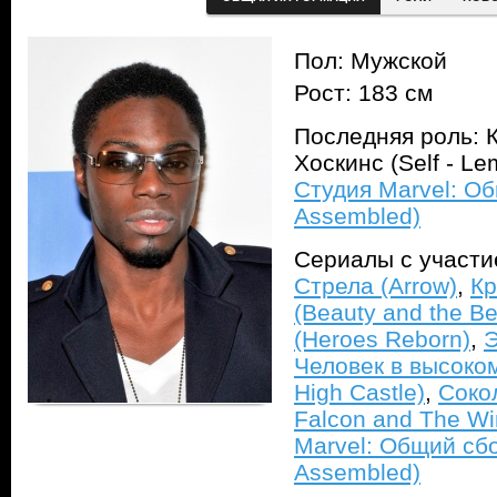
Пол: Мужской
Рост: 183 см
Последняя роль: 
Хоскинс (Self - L
Студия Marvel: Об
Assembled)
Сериалы с участ
Стрела (Arrow)
,
Кр
(Beauty and the Be
(Heroes Reborn)
,
Э
Человек в высоком
High Castle)
,
Соко
Falcon and The Win
Marvel: Общий сбо
Assembled)