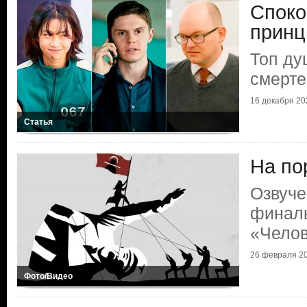
Споко
принц
Топ д
смерте
16 декабря 202
Статья
На по
Озвуче
финаль
«Челов
26 февраля 20
Фото/Видео