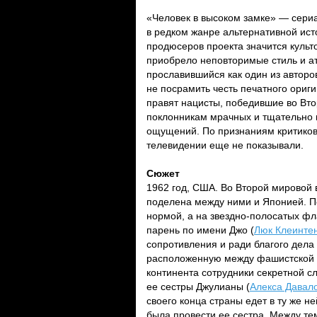
«Человек в высоком замке» — сери
в редком жанре альтернативной ист
продюсеров проекта значится куль
приобрело неповторимые стиль и 
прославившийся как один из авторо
не посрамить честь печатного ориг
правят нацисты, победившие во Вт
поклонникам мрачных и тщательно 
ощущений. По признаниям критиков
телевидении еще не показывали.
Сюжет
1962 год, США. Во Второй мировой 
поделена между ними и Японией. П
нормой, а на звездно-полосатых фл
парень по имени Джо (
Люк Клеинте
сопротивления и ради благого дела
расположенную между фашистской и
континента сотрудники секретной с
ее сестры Джулианы (
Алекса Давал
своего конца страны едет в ту же н
была провести ее сестра. Между те