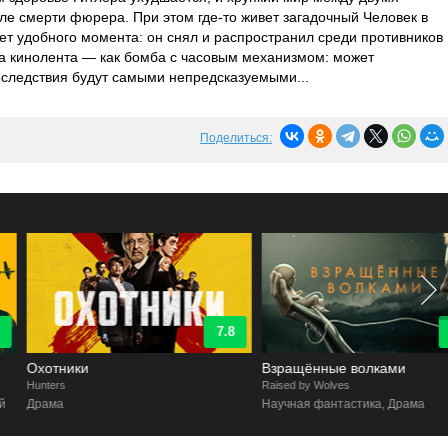
сле смерти фюрера. При этом где-то живет загадочный Человек в
дет удобного момента: он снял и распространил среди противников
та кинолента — как бомба с часовым механизмом: может
оследствия будут самыми непредсказуемыми...
Поделиться:
7.8
8.6
Охотники
Взращённые волками
unters
Raised by Wolves
Драма
Научная фантастика, Драма