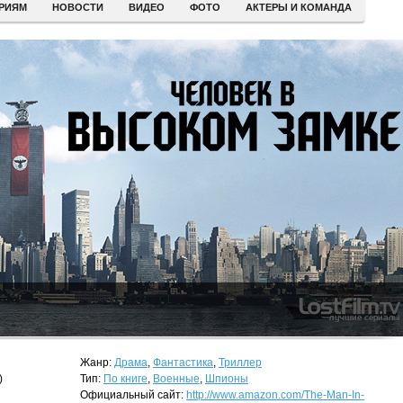
ЕРИЯМ
НОВОСТИ
ВИДЕО
ФОТО
АКТЕРЫ И КОМАНДА
Жанр:
Драма
,
Фантастика
,
Триллер
)
Тип:
По книге
,
Военные
,
Шпионы
Официальный сайт:
http://www.amazon.com/The-Man-In-