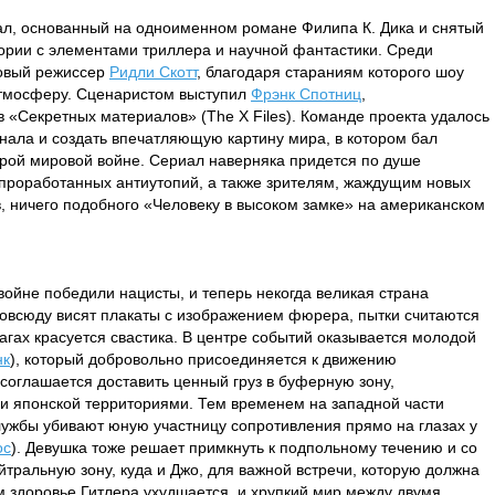
ал, основанный на одноименном романе Филипа К. Дика и снятый
ории с элементами триллера и научной фантастики. Среди
товый режиссер
Ридли Скотт
, благодаря стараниям которого шоу
атмосферу. Сценаристом выступил
Фрэнк Спотниц
,
в «Секретных материалов» (The X Files). Команде проекта удалось
инала и создать впечатляющую картину мира, в котором бал
орой мировой войне. Сериал наверняка придется по душе
проработанных антиутопий, а также зрителям, жаждущим новых
, ничего подобного «Человеку в высоком замке» на американском
войне победили нацисты, и теперь некогда великая страна
овсюду висят плакаты с изображением фюрера, пытки считаются
агах красуется свастика. В центре событий оказывается молодой
нк
), который добровольно присоединяется к движению
 соглашается доставить ценный груз в буферную зону,
 японской территориями. Тем временем на западной части
лужбы убивают юную участницу сопротивления прямо на глазах у
ос
). Девушка тоже решает примкнуть к подпольному течению и со
ейтральную зону, куда и Джо, для важной встречи, которую должна
м здоровье Гитлера ухудшается, и хрупкий мир между двумя