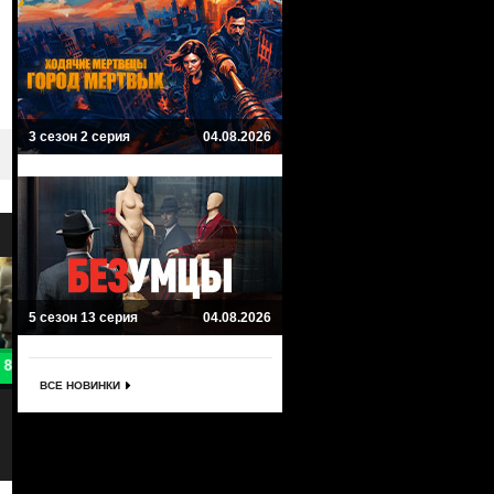
3 сезон 2 серия
04.08.2026
5 сезон 13 серия
04.08.2026
8.3
7
ВСЕ НОВИНКИ
Алиса в Пограничье
Y: Последний мужчина
Alice in Borderland
Y: The Last Man
Научная фантастика, Мистика, Драма
Боевик, Драма, Приключенческий,
Научная фантастика