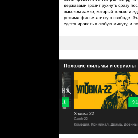
державами грозит рухнуть сразу по
высоком замке, который только и ж
режима фильм-агитку о свободе. Э
сдетонировать в любую минуту, и п
Похожие фильмы и сериалы
9.1
9.1
атная сторона
Уловка-22
erpart
Catch-22
H
лер, Драма, Фантастика
Комедия, Криминал, Драма, Военный