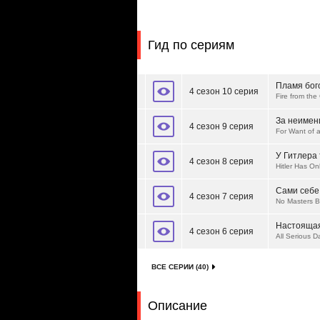
Гид по сериям
Пламя бог
4 сезон 10 серия
Fire from th
За неимен
4 сезон 9 серия
For Want of 
У Гитлера 
4 сезон 8 серия
Hitler Has O
Сами себе
4 сезон 7 серия
No Masters B
Настоящая
4 сезон 6 серия
All Serious D
ВСЕ СЕРИИ (40)
Описание