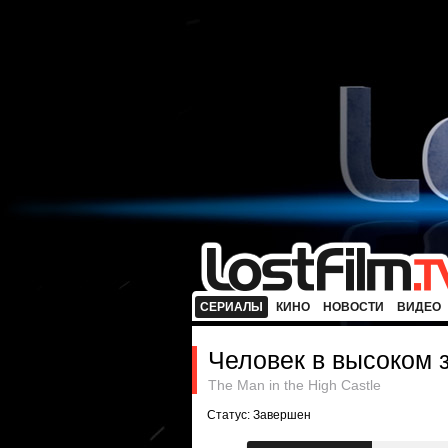
СЕРИАЛЫ
КИНО
НОВОСТИ
ВИДЕО
Человек в высоком 
The Man in the High Castle
Статус: Завершен