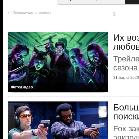
Предыдущая страница
1
Их во
любо
Трейле
сезона
31 марта 2020 
Фото/Видео
Больш
поиск
Fox за
эпизо