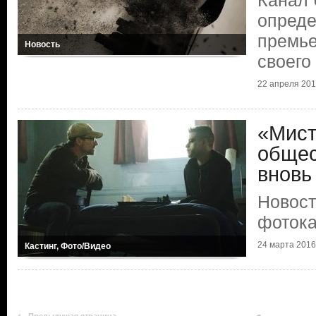
Канал 
опреде
премье
Новость
своего
22 апреля 2016
«Мист
общес
вновь
Новост
фоток
24 марта 2016 
Кастинг, Фото/Видео