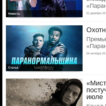
«Пара
01 декабря 201
Новость
Охотн
Премь
«Пара
04 октября 201
Статья
«Мист
посту
июле