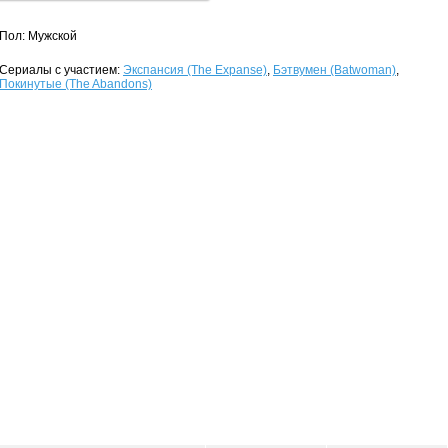
Пол: Мужской
Сериалы с участием:
Экспансия (The Expanse)
,
Бэтвумен (Batwoman)
,
Покинутые (The Abandons)