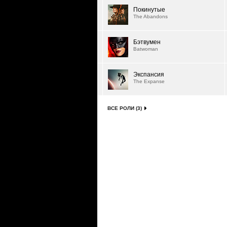
Покинутые
The Abandons
Бэтвумен
Batwoman
Экспансия
The Expanse
ВСЕ РОЛИ (3)