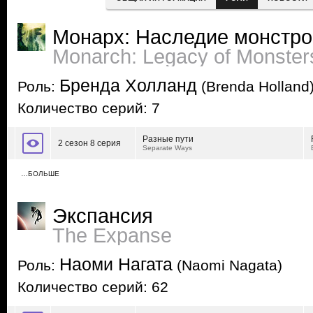
Монарх: Наследие монстро
Monarch: Legacy of Monster
Бренда Холланд
Роль:
(Brenda Holland
Количество серий: 7
Разные пути
2 сезон 8 серия
Separate Ways
…БОЛЬШЕ
Экспансия
The Expanse
Наоми Нагата
Роль:
(Naomi Nagata)
Количество серий: 62