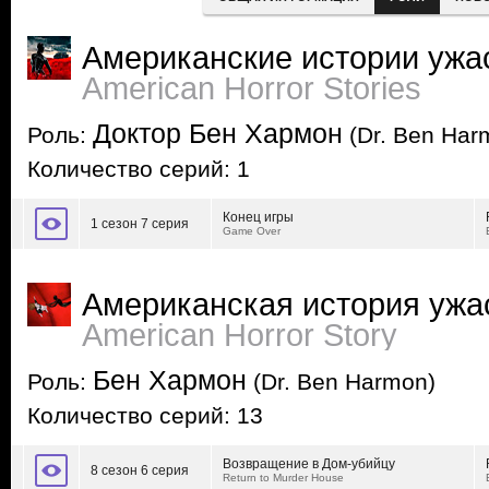
Американские истории ужа
American Horror Stories
Доктор Бен Хармон
Роль:
(Dr. Ben Har
Количество серий: 1
Конец игры
1 сезон 7 серия
Game Over
Американская история ужа
American Horror Story
Бен Хармон
Роль:
(Dr. Ben Harmon)
Количество серий: 13
Возвращение в Дом-убийцу
8 сезон 6 серия
Return to Murder House