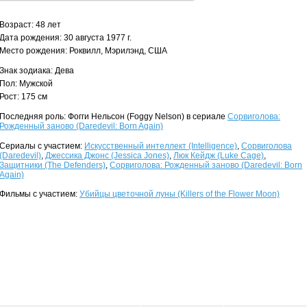
Возраст: 48 лет
Дата рождения: 30 августа 1977 г.
Место рождения: Роквилл, Мэрилэнд, США
Знак зодиака: Дева
Пол: Мужской
Рост: 175 см
Последняя роль: Фогги Нельсон (Foggy Nelson) в сериале
Сорвиголова:
Рожденный заново (Daredevil: Born Again)
Сериалы с участием:
Искусственный интеллект (Intelligence)
,
Сорвиголова
(Daredevil)
,
Джессика Джонс (Jessica Jones)
,
Люк Кейдж (Luke Cage)
,
Защитники (The Defenders)
,
Сорвиголова: Рожденный заново (Daredevil: Born
Again)
Фильмы с участием:
Убийцы цветочной луны (Killers of the Flower Moon)