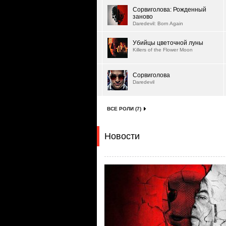
Сорвиголова: Рожденный
заново
Daredevil: Born Again
Убийцы цветочной луны
Killers of the Flower Moon
Сорвиголова
Daredevil
ВСЕ РОЛИ (7)
Новости