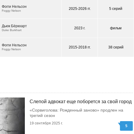
Фогги Нельсон
2025-2026 гг.
5 серий
Foggy Nelson
Дьюк Бёркхарт
2023 г.
фильм
Duke Burkhart
Фогги Нельсон
2015-2018 гг.
38 серий
Foggy Nelson
Слепой адвокат еще поборется за свой город
«Сорвиголова: Рожденный заново» продлен на
третий сезон
19 сентября 2025 г.
5