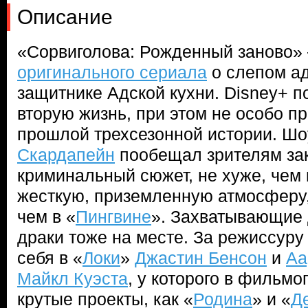
Описание
«Сорвиголова: Рожденный заново»
оригинального сериала
о слепом ад
защитнике Адской кухни. Disney+ 
вторую жизнь, при этом не особо п
прошлой трехсезонной истории. Ш
Скардапейн
пообещал зрителям за
криминальный сюжет, не хуже, чем 
жесткую, приземленную атмосферу
чем в «
Пингвине
». Захватывающие 
драки тоже на месте. За режиссур
себя в «
Локи
»
Джастин Бенсон
и
Аа
Майкл Куэста
, у которого в фильмо
крутые проекты, как «
Родина
» и «
Д