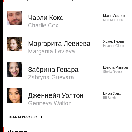
Мэтт Мёрдок
Чарли Кокс
Matt Murdock
Charlie Cox
Хэзер Гленн
Маргарита Левиева
Heather Glenn
Margarita Levieva
Шейла Ривера
Забрина Гевара
Sheila Rivera
Zabryna Guevara
БиБи Урих
Дженнейя Уолтон
BB Urich
Genneya Walton
ВЕСЬ СПИСОК (195)