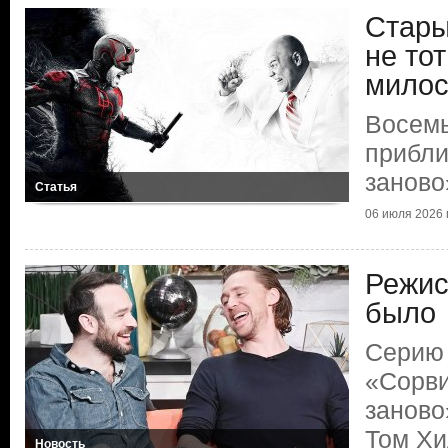
Стары
не то
мило
Восемь
прибли
заново
Статья
06 июля 2026 г
Режис
было
Серию 
«Сорви
заново
Том Хи
Новость