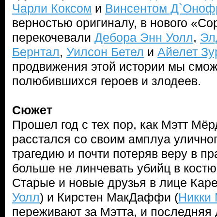
Чарли Коксом
и
Винсентом Д`Оноф
верностью оригиналу, в нового «Со
перекочевали
Дебора Энн Уолл
,
Эл
Бернтал
,
Уилсон Бетел
и
Айелет Зу
продвижения этой истории мы смож
полюбившихся героев и злодеев.
Сюжет
Прошел год с тех пор, как Мэтт Мёр
расстался со своим амплуа улично
трагедию и почти потеряв веру в п
больше не линчевать убийц в костю
Старые и новые друзья в лице Каре
Уолл
) и Кирстен МакДаффи (
Никки
переживают за Мэтта, и последняя