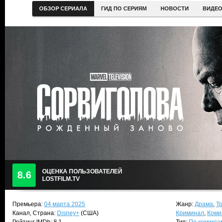
ОБЗОР СЕРИАЛА
ГИД ПО СЕРИЯМ
НОВОСТИ
ВИДЕ
ОЦЕНКА ПОЛЬЗОВАТЕЛЕЙ
8.6
LOSTFILM.TV
Премьера:
04 марта 2025
Жанр:
Драма
,
Т
Канал, Страна:
Disney+
(США)
Криминал
,
Коми