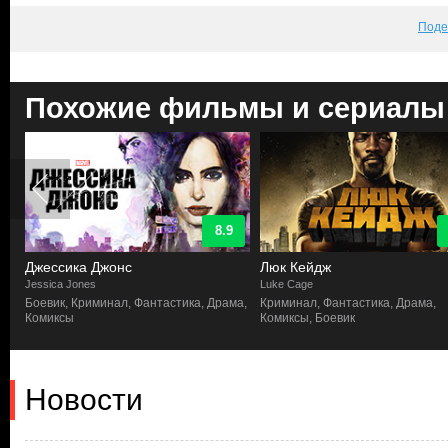
Поде
Похожие фильмы и сериалы
8.9
Джессика Джонс
Люк Кейдж
Jessica Jones
Luke Cage
а
Боевик, Криминал, Фантастика, Драма,
Криминал, Фантастика, Драма,
Комиксы
Комиксы, Боевик
Новости