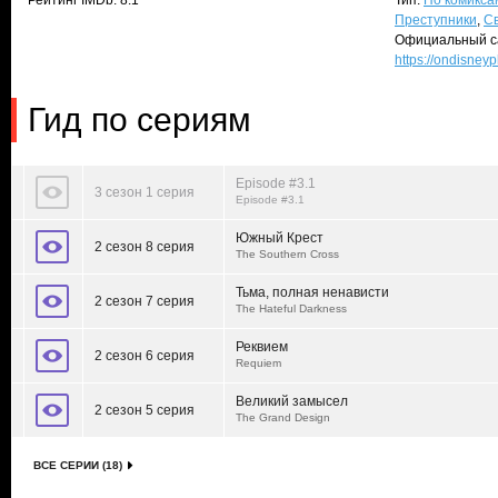
Рейтинг IMDb: 8.1
Тип:
По комикса
Преступники
,
С
Официальный с
https://ondisney
Гид по сериям
Episode #3.1
3 сезон 1 серия
Episode #3.1
Южный Крест
2 сезон 8 серия
The Southern Cross
Тьма, полная ненависти
2 сезон 7 серия
The Hateful Darkness
Реквием
2 сезон 6 серия
Requiem
Великий замысел
2 сезон 5 серия
The Grand Design
ВСЕ СЕРИИ (18)