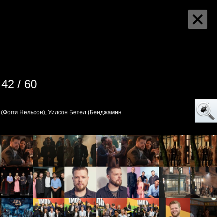
42 / 60
(Фогги Нельсон), Уилсон Бетел (Бенджамин