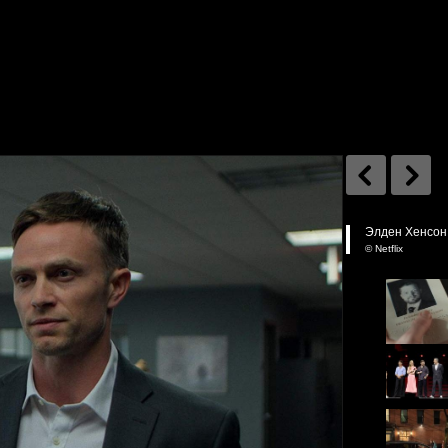
Элден Хенсон 
© Netflix