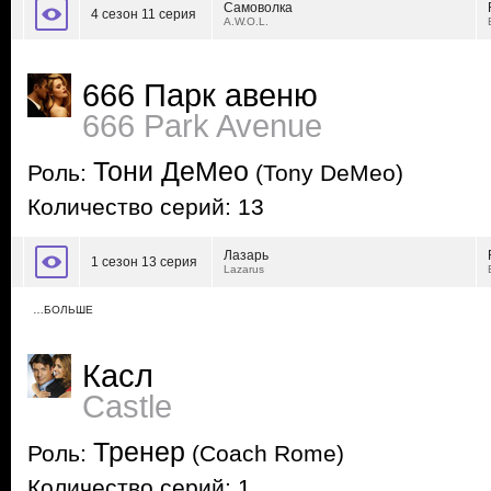
Самоволка
4 сезон 11 серия
A.W.O.L.
666 Парк авеню
666 Park Avenue
Тони ДеМео
Роль:
(Tony DeMeo)
Количество серий: 13
Лазарь
1 сезон 13 серия
Lazarus
…БОЛЬШЕ
Касл
Castle
Тренер
Роль:
(Coach Rome)
Количество серий: 1