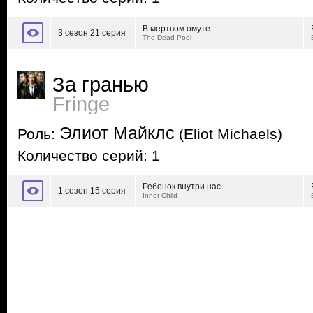
В мертвом омуте...
3 сезон 21 серия
The Dead Pool
За гранью
Fringe
Элиот Майклс
Роль:
(Eliot Michaels)
Количество серий: 1
Ребенок внутри нас
1 сезон 15 серия
Inner Child