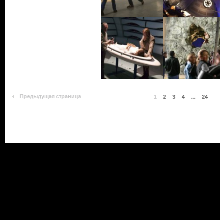
Предыдущая страница
1
2
3
4
...
24