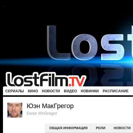
СЕРИАЛЫ
КИНО
НОВОСТИ
ВИДЕО
НОВИНКИ
РАСПИСАНИЕ
Юэн МакГрегор
Ewan McGregor
ОБЩАЯ ИНФОРМАЦИЯ
РОЛИ
НОВОСТИ