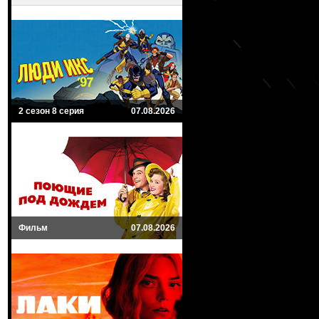
2 сезон 8 серия
07.08.2026
Фильм
07.08.2026