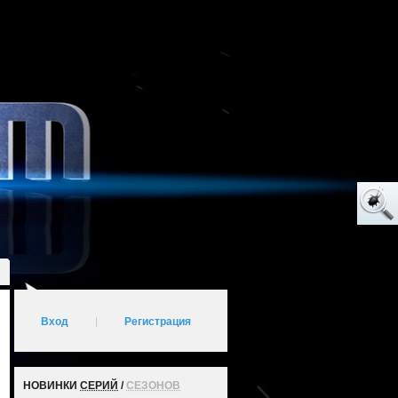
Вход
|
Регистрация
НОВИНКИ
СЕРИЙ
/
СЕЗОНОВ