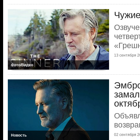
Чужие
Озвуче
четвер
«Греш
13 сентября 20
Фото/Видео
Эмбро
замал
октяб
Объявл
возвр
02 сентября 20
Новость