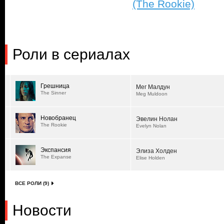
(The Rookie)
Роли в сериалах
Грешница
Мег Малдун
The Sinner
Meg Muldoon
Новобранец
Эвелин Нолан
The Rookie
Evelyn Nolan
Экспансия
Элиза Холден
The Expanse
Elise Holden
ВСЕ РОЛИ (9)
Новости