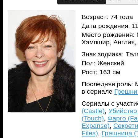
Возраст: 74 года
Дата рождения: 11
Место рождения:
Хэмпшир, Англия,
Знак зодиака: Тел
Пол: Женский
Рост: 163 см
Последняя роль: 
в сериале
Грешниц
Сериалы с участ
(Castle)
,
Убийство 
(Touch)
,
Фарго (Fa
Expanse)
,
Секретн
Files)
,
Грешница (T