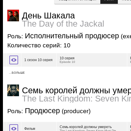
День Шакала
The Day of the Jackal
Исполнительный продюсер
Роль:
(exe
Количество серий: 10
10 серия
1 сезон 10 серия
Episode 10
…БОЛЬШЕ
Семь королей должны уме
The Last Kingdom: Seven Ki
Продюсер
Роль:
(producer)
Семь королей должны умереть
Фильм
The Last Kingdom: Seven Kings Must Die