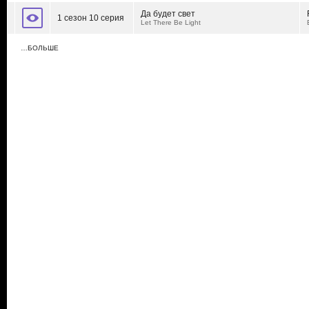
Да будет свет
1 сезон 10 серия
Let There Be Light
…БОЛЬШЕ