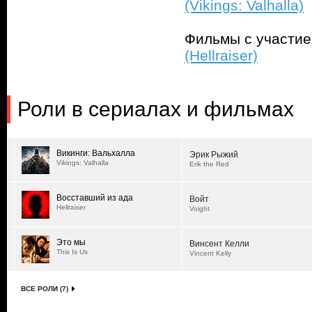
(Vikings: Valhalla)
Фильмы с участи
(Hellraiser)
Роли в сериалах и фильмах
Викинги: Вальхалла
Эрик Рыжий
Vikings: Valhalla
Erik the Red
Восставший из ада
Войт
Hellraiser
Voight
Это мы
Винсент Келли
This Is Us
Vincent Kelly
ВСЕ РОЛИ (7)