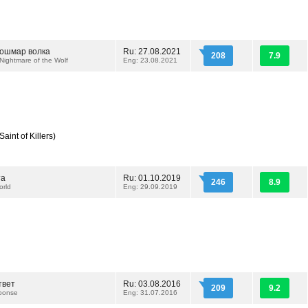
Кошмар волка
Ru: 27.08.2021
208
7.9
Nightmare of the Wolf
Eng: 23.08.2021
aint of Killers)
та
Ru: 01.10.2019
246
8.9
orld
Eng: 29.09.2019
твет
Ru: 03.08.2016
209
9.2
sponse
Eng: 31.07.2016