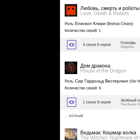
Любовь, смерть и роботы
Love, Death & Robots
Епископ Клири
Роль:
(Bishop Cleary)
Количество серий: 1
Голгофа
4 сезон 6 серия
Golgotha
Дом дракона
House of the Dragon
Сир Гаррольд Вестерлинг
Роль:
(Ser H
Количество серий: 9
Зелёный с
1 сезон 9 серия
The Green Co
…БОЛЬШЕ
Ведьмак: Кошмар волка
The Witcher: Nightmare of 