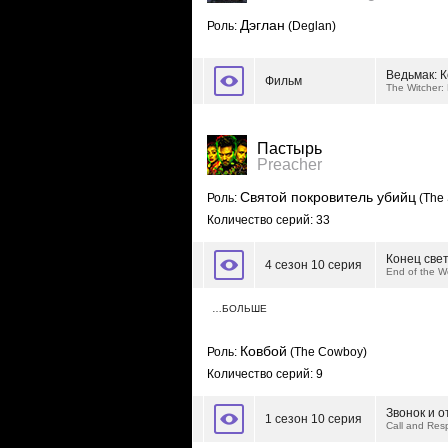
Дэглан
Роль:
(Deglan)
Ведьмак: 
Фильм
The Witcher: 
Пастырь
Preacher
Святой покровитель убийц
Роль:
(The S
Количество серий: 33
Конец све
4 сезон 10 серия
End of the W
…БОЛЬШЕ
Ковбой
Роль:
(The Cowboy)
Количество серий: 9
Звонок и о
1 сезон 10 серия
Call and Re