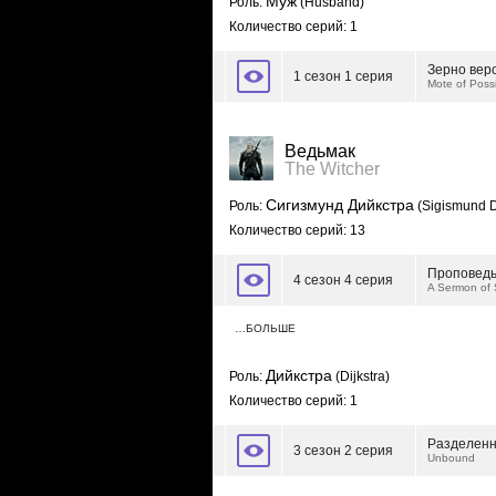
Муж
Роль:
(Husband)
Количество серий: 1
Зерно вер
1 сезон 1 серия
Mote of Possib
Ведьмак
The Witcher
Сигизмунд Дийкстра
Роль:
(Sigismund Di
Количество серий: 13
Проповедь
4 сезон 4 серия
A Sermon of 
…БОЛЬШЕ
Дийкстра
Роль:
(Dijkstra)
Количество серий: 1
Разделен
3 сезон 2 серия
Unbound