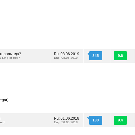
 король ада?
Ru: 08.06.2019
345
9.6
 King of Hell?
Eng: 08.05.2019
egor)
и
Ru: 01.06.2018
180
9.4
oad
Eng: 30.05.2018