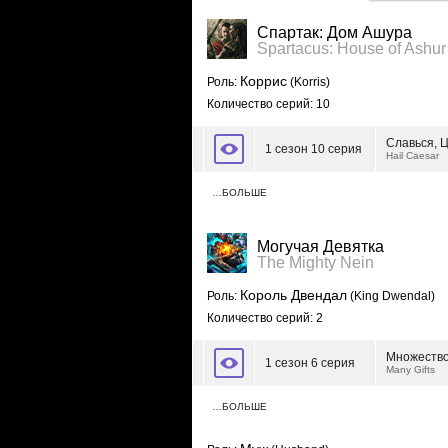
Спартак: Дом Ашура
Spartacus: House of Ashur
Коррис
Роль:
(Korris)
Количество серий: 10
Славься, 
1 сезон 10 серия
Hail Caesar
…БОЛЬШЕ
Могучая Девятка
The Mighty Nein
Король Двендал
Роль:
(King Dwendal)
Количество серий: 2
Множество
1 сезон 6 серия
Many Gifts
…БОЛЬШЕ