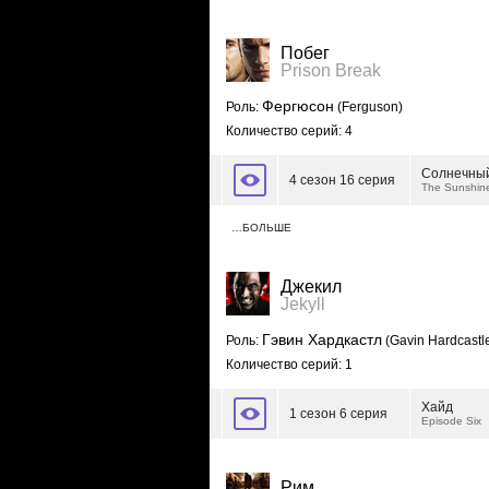
Побег
Prison Break
Фергюсон
Роль:
(Ferguson)
Количество серий: 4
Солнечны
4 сезон 16 серия
The Sunshine
…БОЛЬШЕ
Джекил
Jekyll
Гэвин Хардкастл
Роль:
(Gavin Hardcastl
Количество серий: 1
Хайд
1 сезон 6 серия
Episode Six
Рим