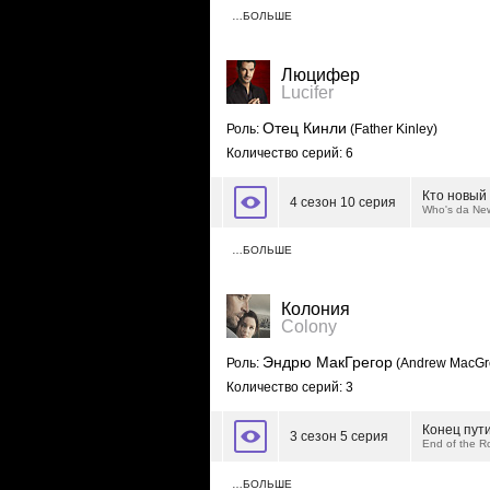
…БОЛЬШЕ
Люцифер
Lucifer
Отец Кинли
Роль:
(Father Kinley)
Количество серий: 6
Кто новый
4 сезон 10 серия
Who's da New
…БОЛЬШЕ
Колония
Colony
Эндрю МакГрегор
Роль:
(Andrew MacGr
Количество серий: 3
Конец пут
3 сезон 5 серия
End of the R
…БОЛЬШЕ