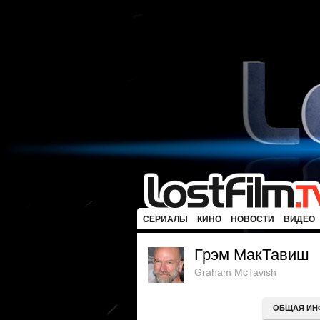
СЕРИАЛЫ
КИНО
НОВОСТИ
ВИДЕО
Грэм МакТавиш
Graham McTavish
ОБЩАЯ ИН