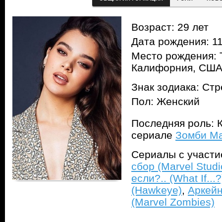
Возраст: 29 лет
Дата рождения: 11
Место рождения: 
Калифорния, СШ
Знак зодиака: Ст
Пол: Женский
Последняя роль: К
сериале
Зомби Ma
Сериалы с участ
сбор (Marvel Stud
если?.. (What If...?
(Hawkeye)
,
Аркейн
(Marvel Zombies)