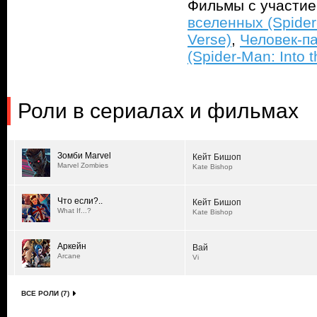
Фильмы с участи
вселенных (Spider
Verse)
,
Человек-п
(Spider-Man: Into 
Роли в сериалах и фильмах
Зомби Marvel
Кейт Бишоп
Marvel Zombies
Kate Bishop
Что если?..
Кейт Бишоп
What If...?
Kate Bishop
Аркейн
Вай
Arcane
Vi
ВСЕ РОЛИ (7)