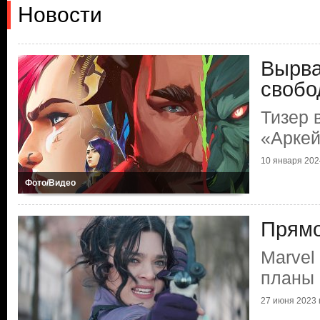
Новости
Вырва
свобо
Тизер 
«Арке
10 января 2024
Фото/Видео
Прямо
Marvel
планы 
27 июня 2023 г