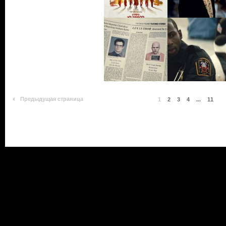
Предыдущая страница
1
2
3
4
...
11