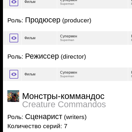
Супермен
Фильм
Superman
Продюсер
Роль:
(producer)
Супермен
Фильм
Superman
Режиссер
Роль:
(director)
Супермен
Фильм
Superman
Монстры-коммандос
Creature Commandos
Сценарист
Роль:
(writers)
Количество серий: 7