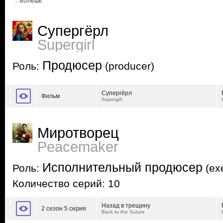
…БОЛЬШЕ
Супергёрл
Supergirl
Продюсер
Роль:
(producer)
Супергёрл
Фильм
Supergirl
Миротворец
Peacemaker
Исполнительный продюсер
Роль:
(exe
Количество серий: 10
Назад в трещину
2 сезон 5 серия
Back to the Suture