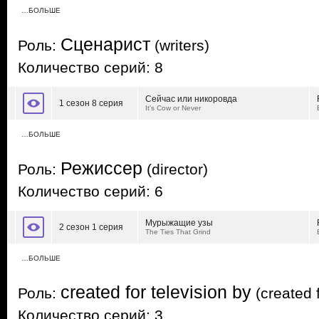
…БОЛЬШЕ
Сценарист
Роль:
(writers)
Количество серий: 8
Сейчас или никоровда
1 сезон 8 серия
It's Cow or Never
…БОЛЬШЕ
Режиссер
Роль:
(director)
Количество серий: 6
Мурыжащие узы
2 сезон 1 серия
The Ties That Grind
…БОЛЬШЕ
created for television by
Роль:
(created f
Количество серий: 3