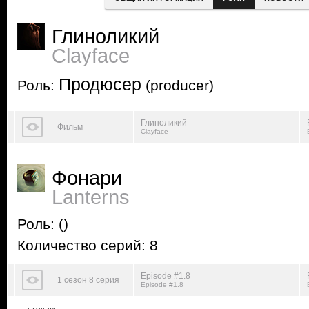
Глиноликий
Clayface
Продюсер
Роль:
(producer)
Глиноликий
Фильм
Clayface
Фонари
Lanterns
Роль:
()
Количество серий: 8
Episode #1.8
1 сезон 8 серия
Episode #1.8