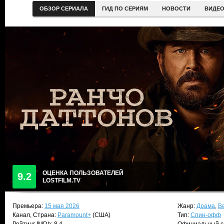
ОБЗОР СЕРИАЛА
ГИД ПО СЕРИЯМ
НОВОСТИ
ВИДЕ
ОЦЕНКА ПОЛЬЗОВАТЕЛЕЙ
9.2
LOSTFILM.TV
Премьера:
15 мая 2026
Жанр:
Драма
,
В
Канал, Страна:
Paramount+
(США)
Тип:
Спин-офф