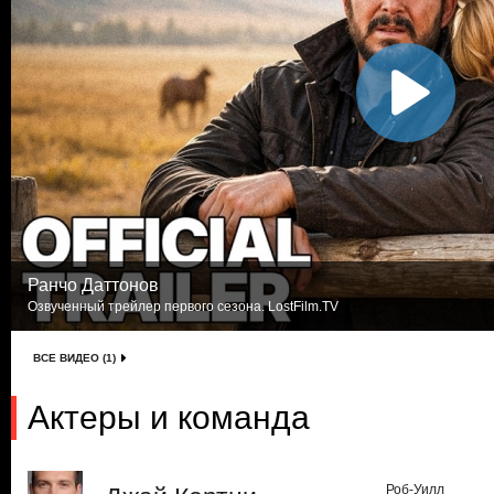
Ранчо Даттонов
Озвученный трейлер первого сезона. LostFilm.TV
ВСЕ ВИДЕО (1)
Актеры и команда
Роб-Уилл