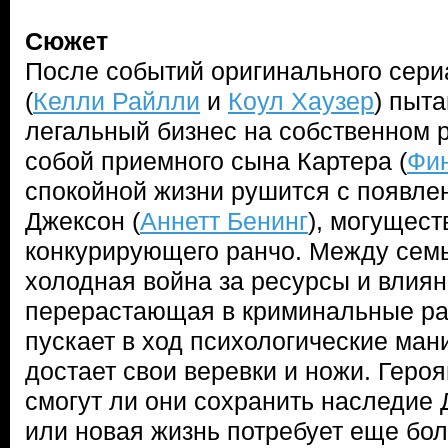
Сюжет
После событий оригинального сериа
(
Келли Райлли
и
Коул Хаузер
) пыт
легальный бизнес на собственном р
собой приемного сына Картера (
Фин
спокойной жизни рушится с появл
Джексон (
Аннетт Бенинг
), могущес
конкурирующего ранчо. Между семь
холодная война за ресурсы и влиян
перерастающая в криминальные раз
пускает в ход психологические ман
достает свои веревки и ножи. Геро
смогут ли они сохранить наследие 
или новая жизнь потребует еще бо