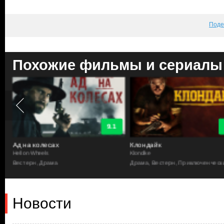
Поде
Похожие фильмы и сериалы
9.1
Клондайк
Восстание Техаса
Klondike
Texas Rising
Драма, Вестерн, Приключенческий
Вестерн, Военный, Драма,
Исторический
Новости