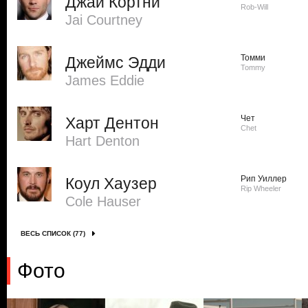
Джай Кортни
Rob-Will
Jai Courtney
Томми
Джеймс Эдди
Tommy
James Eddie
Чет
Харт Дентон
Chet
Hart Denton
Рип Уиллер
Коул Хаузер
Rip Wheeler
Cole Hauser
ВЕСЬ СПИСОК (77)
Фото