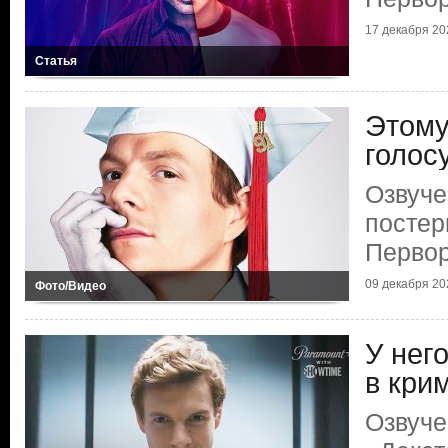
17 декабря 202
Статья
Этому
голос
Озвуче
постер
Первор
09 декабря 202
Фото/Видео
У нег
в кри
Озвуче