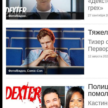
«Декст
грех»
27 сентября 20
Фото/Видео
Тяжел
Тизер 
Первор
12 августа 2024
Фото/Видео, Comic-Con
Поли
помол
Кастин