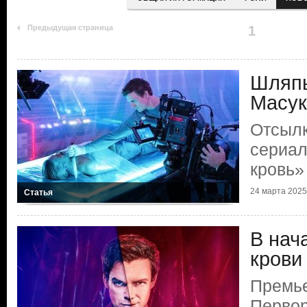
Предыдущая страница
1
Шляпы
Масук
Отсылк
сериал
кровь»
24 марта 2025 
Статья
В нач
крови
Премье
Первор