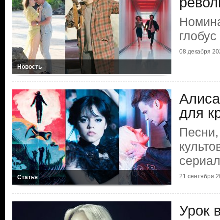
рево
Номина
глобус
08 декабря 202
Новость
Алиса
для к
Песни,
культо
сериа
21 сентября 20
Статья
Урок 