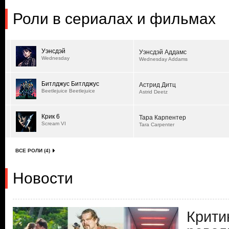
Роли в сериалах и фильмах
Уэнсдэй
Уэнсдэй Аддамс
Wednesday
Wednesday Addams
Битлджус Битлджус
Астрид Дитц
Beetlejuice Beetlejuice
Astrid Deetz
Крик 6
Тара Карпентер
Scream VI
Tara Carpenter
ВСЕ РОЛИ (4)
Новости
Крити